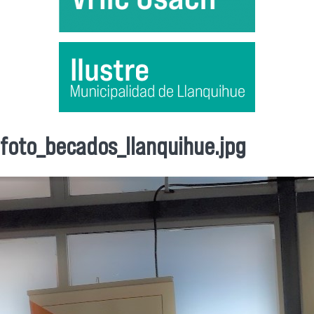
foto_becados_llanquihue.jpg
Se encuentra usted aquí