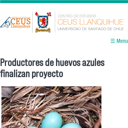
Pasar al contenido principal
☰ Menu
Productores de huevos azules
Se encuentra usted aquí
finalizan proyecto