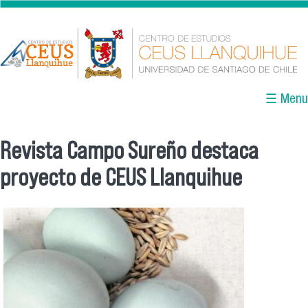
Pasar al contenido principal
☰ Menu
Revista Campo Sureño destaca
Se encuentra usted aquí
proyecto de CEUS Llanquihue